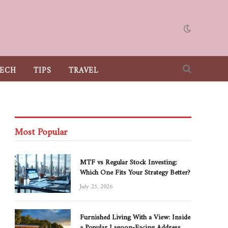
ECH
TIPS
TRAVEL
Most Popular
MTF vs Regular Stock Investing:
Which One Fits Your Strategy Better?
July 25, 2026
Furnished Living With a View: Inside
a Popular Lagoon-Facing Address