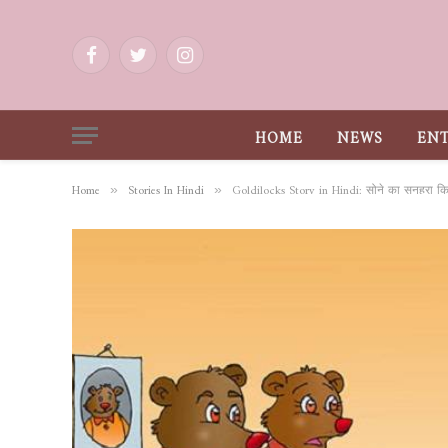
Facebook
Twitter
Instagram
HOME
NEWS
EN
Home
Stories In Hindi
Goldilocks Story in Hindi: सोने का सुनहरा किस
»
»