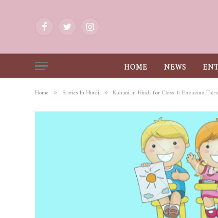
Facebook
Twitter
Instagram
HOME
NEWS
EN
Home
Stories In Hindi
Kahani in Hindi for Class 1: Engaging Tales
»
»