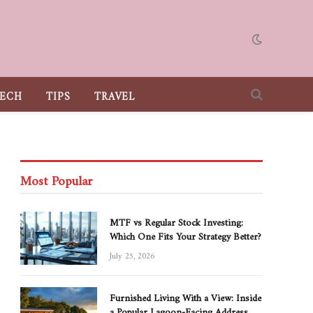
ECH
TIPS
TRAVEL
Most Popular
MTF vs Regular Stock Investing:
Which One Fits Your Strategy Better?
July 25, 2026
Furnished Living With a View: Inside
a Popular Lagoon-Facing Address