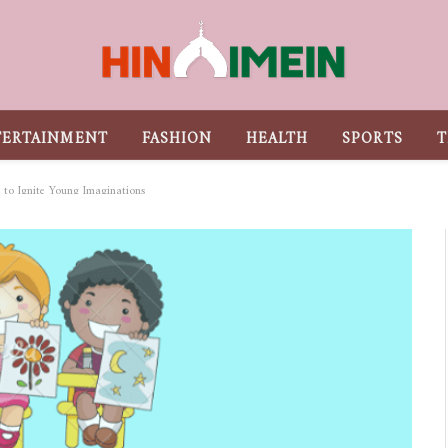
TERTAINMENT
FASHION
HEALTH
SPORTS
T
 to Ignite Young Imaginations