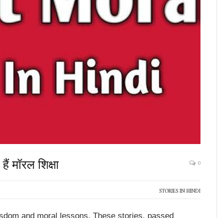
ैं मॉरल शिक्षा
0
STORIES IN HINDI
isdom and moral lessons. These stories, passed