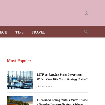
ECH
TIPS
TRAVEL
Most Popular
MTF vs Regular Stock Investing:
Which One Fits Your Strategy Better?
July 25, 2026
Furnished Living With a View: Inside
a Popular Lagoon-Facing Address