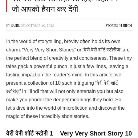
जो आपको हैरान कर देंगी
BY
SAHIL
ON
OCTOBER 10, 2023
STORIES IN HINDI
In the world of storytelling, brevity often holds its own
charm. “Very Very Short Stories” or “वेरी वेरी शॉर्ट स्टोरीज़” are
the perfect blend of creativity and conciseness. These tiny
tales pack a powerful punch in just a few lines, leaving a
lasting impact on the reader’s mind. In this article, we
present a collection of 10 such intriguing “वेरी वेरी शॉर्ट
स्टोरीज़” in Hindi that will not only entertain you but also
make you ponder the deeper meanings they hold. So,
let’s dive into the world of microfiction and discover the
magic of these incredibly short stories.
वेरी वेरी शॉर्ट स्टोरी 1
– Very Very Short Story 10