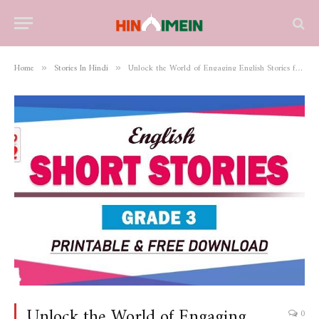
Home
Stories In Hindi
Unlock the World of Engaging English Stories for Class 3 with PDFs
»
»
Unlock the World of Engaging
0