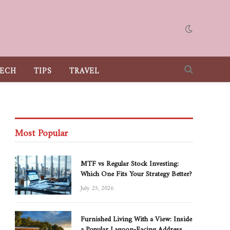
ECH
TIPS
TRAVEL
Most Popular
MTF vs Regular Stock Investing:
Which One Fits Your Strategy Better?
July 25, 2026
Furnished Living With a View: Inside
a Popular Lagoon-Facing Address