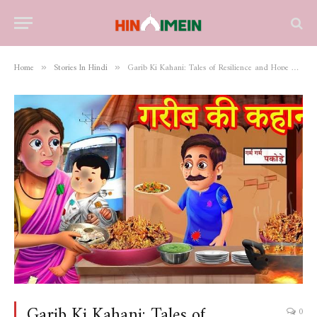
Home
Stories In Hindi
Garib Ki Kahani: Tales of Resilience and Hope Amidst Adversity
»
»
Garib Ki Kahani: Tales of
0